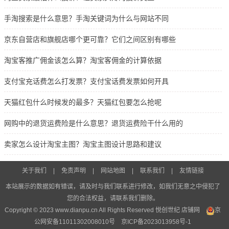
手淘搜索是什么意思？手淘关键词为什么与网站不同
京东自营店和旗舰店哪个更可靠？它们之间区别有哪些
淘宝客推广佣金该怎么算？淘宝客佣金的计算依据
支付宝充话费怎么打发票？支付宝话费发票如何开具
天猫红包什么时候发的最多？天猫红包要怎么抢呢
网购中的退货运费险是什么意思？退货运费险干什么用的
卖家怎么设计淘宝主图？淘宝主图设计思路和建议
关于我们
|
免责声明
|
网站地图
|
联系我们
|
友情链接
本站展示的数据如有错误，请及时与我们联系进行修改，如我们无意之中侵犯了
您的合法权益，请联系我们删除。
Copyright © 2023 www.dianpu.cn All Rights Reserved 悦创世纪
店铺网
京
公网安备11011302008010号
京ICP备2023013958号-1