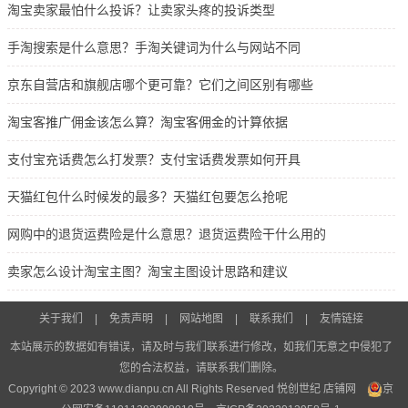
淘宝卖家最怕什么投诉？让卖家头疼的投诉类型
手淘搜索是什么意思？手淘关键词为什么与网站不同
京东自营店和旗舰店哪个更可靠？它们之间区别有哪些
淘宝客推广佣金该怎么算？淘宝客佣金的计算依据
支付宝充话费怎么打发票？支付宝话费发票如何开具
天猫红包什么时候发的最多？天猫红包要怎么抢呢
网购中的退货运费险是什么意思？退货运费险干什么用的
卖家怎么设计淘宝主图？淘宝主图设计思路和建议
关于我们
|
免责声明
|
网站地图
|
联系我们
|
友情链接
本站展示的数据如有错误，请及时与我们联系进行修改，如我们无意之中侵犯了
您的合法权益，请联系我们删除。
Copyright © 2023 www.dianpu.cn All Rights Reserved 悦创世纪
店铺网
京