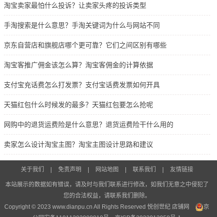
淘宝卖家最怕什么投诉？让卖家头疼的投诉类型
手淘搜索是什么意思？手淘关键词为什么与网站不同
京东自营店和旗舰店哪个更可靠？它们之间区别有哪些
淘宝客推广佣金该怎么算？淘宝客佣金的计算依据
支付宝充话费怎么打发票？支付宝话费发票如何开具
天猫红包什么时候发的最多？天猫红包要怎么抢呢
网购中的退货运费险是什么意思？退货运费险干什么用的
卖家怎么设计淘宝主图？淘宝主图设计思路和建议
关于我们
|
免责声明
|
网站地图
|
联系我们
|
友情链接
本站展示的数据如有错误，请及时与我们联系进行修改，如我们无意之中侵犯了
您的合法权益，请联系我们删除。
Copyright © 2023 www.dianpu.cn All Rights Reserved 悦创世纪
店铺网
京