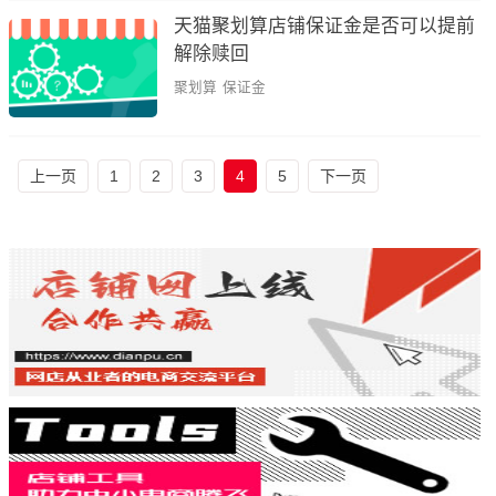
天猫聚划算店铺保证金是否可以提前
解除赎回
聚划算
保证金
上一页
1
2
3
4
5
下一页