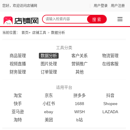
您好，欢迎访问店铺网
用户登录
用户注册
当前位置：
首页
>
店铺工具
>
数据分析
工具分类
商品管理
数据分析
客户关系
物流管理
视频直播
图片处理
营销推广
在线客服
财务管理
订单管理
其他
适用平台
淘宝
京东
拼多多
抖音
快手
小红书
1688
Shopee
亚马逊
ebay
WISH
LAZADA
淘特
美团
b站