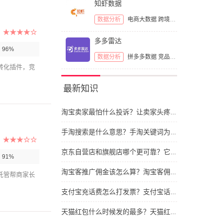
知虾数据
数据分析
电商大数据
跨境电商
多多雷达
：
96%
数据分析
拼多多数据
竞品分析
转化插件，竞
最新知识
淘宝卖家最怕什么投诉？让卖家头疼的投诉类型
手淘搜索是什么意思？手淘关键词为什么与网站不同
京东自营店和旗舰店哪个更可靠？它们之间区别有哪些
：
91%
淘宝客推广佣金该怎么算？淘宝客佣金的计算依据
托管帮商家长
支付宝充话费怎么打发票？支付宝话费发票如何开具
天猫红包什么时候发的最多？天猫红包要怎么抢呢