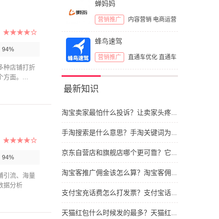
蝉妈妈
营销推广
内容营销
电商运营
蜂鸟速驾
：
94%
营销推广
直通车优化
直通车
多种店铺打折
面。...
最新知识
淘宝卖家最怕什么投诉？让卖家头疼的投诉类型
手淘搜索是什么意思？手淘关键词为什么与网站不同
京东自营店和旗舰店哪个更可靠？它们之间区别有哪些
：
94%
淘宝客推广佣金该怎么算？淘宝客佣金的计算依据
铺引流、海量
数据分析
支付宝充话费怎么打发票？支付宝话费发票如何开具
天猫红包什么时候发的最多？天猫红包要怎么抢呢