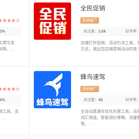
全民促销
营销推广
93%
关注度：
3.6K
好评率
文撰写发
店铺打折促销、活动引流工具，
。...
方式，满足您店铺营销活动的各个方
蜂鸟速驾
营销推广
94%
关注度：
4K
好评率
销工具，支
全自动直通车优化托管工具，店
..
词汇筛选、智能调价策略、流量
等。...