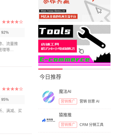
：
92%
修、流量推
等...
今日推荐
魔法AI
：
95%
营销推广
营销
创意
AI
折、满减、买
猿推推
营销推广
CRM
分销工具