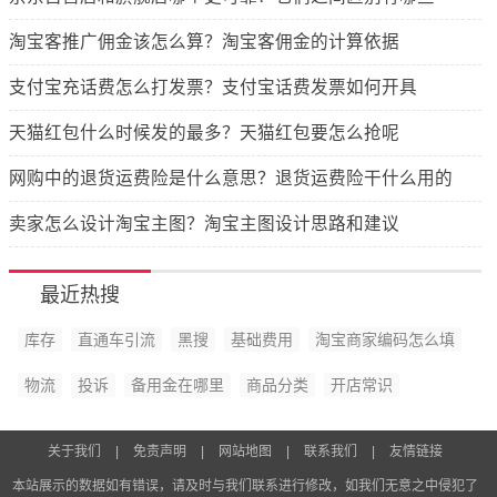
淘宝客推广佣金该怎么算？淘宝客佣金的计算依据
支付宝充话费怎么打发票？支付宝话费发票如何开具
天猫红包什么时候发的最多？天猫红包要怎么抢呢
网购中的退货运费险是什么意思？退货运费险干什么用的
卖家怎么设计淘宝主图？淘宝主图设计思路和建议
最近热搜
库存
直通车引流
黑搜
基础费用
淘宝商家编码怎么填
物流
投诉
备用金在哪里
商品分类
开店常识
关于我们
|
免责声明
|
网站地图
|
联系我们
|
友情链接
本站展示的数据如有错误，请及时与我们联系进行修改，如我们无意之中侵犯了