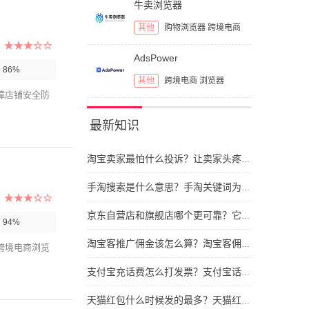
牛卖浏览器
其他
购物浏览器
跨境电商
AdsPower
：
86%
其他
跨境电商
浏览器
障店铺安全防
最新知识
淘宝卖家最怕什么投诉？让卖家头疼的投诉类型
手淘搜索是什么意思？手淘关键词为什么与网站不同
京东自营店和旗舰店哪个更可靠？它们之间区别有哪些
：
94%
淘宝客推广佣金该怎么算？淘宝客佣金的计算依据
跨境电商浏览
支付宝充话费怎么打发票？支付宝话费发票如何开具
天猫红包什么时候发的最多？天猫红包要怎么抢呢