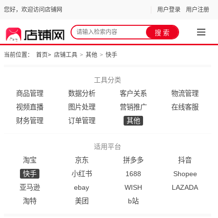
您好，欢迎访问店铺网
用户登录
用户注册
当前位置：
首页
>
店铺工具
>
其他
>
快手
工具分类
商品管理
数据分析
客户关系
物流管理
视频直播
图片处理
营销推广
在线客服
财务管理
订单管理
其他
适用平台
淘宝
京东
拼多多
抖音
快手
小红书
1688
Shopee
亚马逊
ebay
WISH
LAZADA
淘特
美团
b站