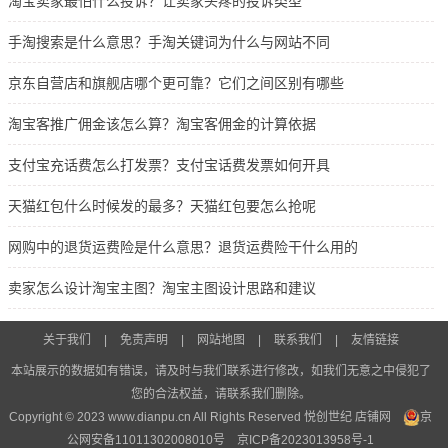
淘宝卖家最怕什么投诉？让卖家头疼的投诉类型
手淘搜索是什么意思？手淘关键词为什么与网站不同
京东自营店和旗舰店哪个更可靠？它们之间区别有哪些
淘宝客推广佣金该怎么算？淘宝客佣金的计算依据
支付宝充话费怎么打发票？支付宝话费发票如何开具
天猫红包什么时候发的最多？天猫红包要怎么抢呢
网购中的退货运费险是什么意思？退货运费险干什么用的
卖家怎么设计淘宝主图？淘宝主图设计思路和建议
关于我们
|
免责声明
|
网站地图
|
联系我们
|
友情链接
本站展示的数据如有错误，请及时与我们联系进行修改，如我们无意之中侵犯了
您的合法权益，请联系我们删除。
Copyright © 2023 www.dianpu.cn All Rights Reserved 悦创世纪
店铺网
京
公网安备11011302008010号
京ICP备2023013958号-1