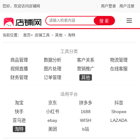
您好，欢迎访问店铺网
用户登录
用户注册
当前位置：
首页
>
店铺工具
>
其他
>
淘特
工具分类
商品管理
数据分析
客户关系
物流管理
视频直播
图片处理
营销推广
在线客服
财务管理
订单管理
其他
适用平台
淘宝
京东
拼多多
抖音
快手
小红书
1688
Shopee
亚马逊
ebay
WISH
LAZADA
淘特
美团
b站